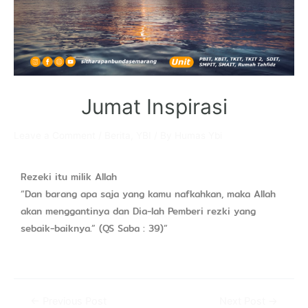
Jumat Inspirasi
Leave a Comment
/
Berita
,
YBI
/ By
Humas Ybi
Rezeki itu milik Allah
“Dan barang apa saja yang kamu nafkahkan, maka Allah
akan menggantinya dan Dia-lah Pemberi rezki yang
sebaik-baiknya.” (QS Saba : 39)”
←
Previous Post
Next Post
→