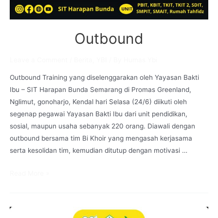
Outbound
Leave a Comment
/
Berita
,
YBI
/ By
Humas Ybi
Outbound Training yang diselenggarakan oleh Yayasan Bakti
Ibu – SIT Harapan Bunda Semarang di Promas Greenland,
Nglimut, gonoharjo, Kendal hari Selasa (24/6) diikuti oleh
segenap pegawai Yayasan Bakti Ibu dari unit pendidikan,
sosial, maupun usaha sebanyak 220 orang. Diawali dengan
outbound bersama tim Bi Khoir yang mengasah kerjasama
serta kesolidan tim, kemudian ditutup dengan motivasi …
Outbound
Read More »