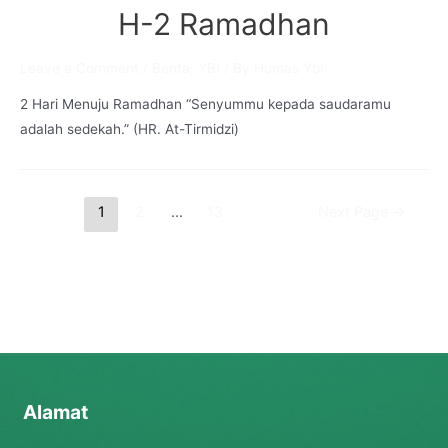
H-2 Ramadhan
Leave a Comment
/
Berita
,
YBI
/ By
Humas Ybi
2 Hari Menuju Ramadhan “Senyummu kepada saudaramu
adalah sedekah.” (HR. At-Tirmidzi)
Posts
1
2
…
13
Next Page
→
pagination
Alamat