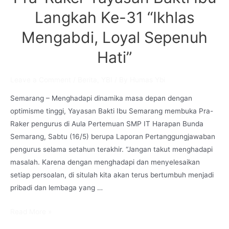
Langkah Ke-31 “Ikhlas
Mengabdi, Loyal Sepenuh
Hati”
Leave a Comment
/
Berita
,
YBI
/ By
Humas Ybi
Semarang – Menghadapi dinamika masa depan dengan
optimisme tinggi, Yayasan Bakti Ibu Semarang membuka Pra-
Raker pengurus di Aula Pertemuan SMP IT Harapan Bunda
Semarang, Sabtu (16/5) berupa Laporan Pertanggungjawaban
pengurus selama setahun terakhir. “Jangan takut menghadapi
masalah. Karena dengan menghadapi dan menyelesaikan
setiap persoalan, di situlah kita akan terus bertumbuh menjadi
pribadi dan lembaga yang …
Pra-
Read More »
Raker