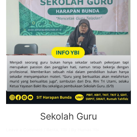
Sekolah Guru
Leave a Comment
/
Berita
,
YBI
/ By
Humas Ybi