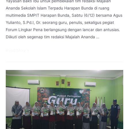
Yayasan Bakti Ibu untuk pembekalan tim redaksi Majalah
Ananda Sekolah Islam Terpadu Harapan Bunda di ruang
multimedia SMPIT Harapan Bunda, Sabtu (6/12) bersama Agus
Yulianto, S.Pd.I, Gr. seorang guru, penulis, sekaligus pegiat
Forum Lingkar Pena berlangsung dengan lancar dan antusias.
Diikuti oleh segenap tim redaksi Majalah Ananda …
Terus
Read More »
Berproses
Bersama