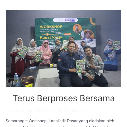
Yayasan
Bakti
Ibu
Langkah
Ke-
31
“Ikhlas
Mengabdi,
Loyal
Sepenuh
Hati”
Terus Berproses Bersama
Leave a Comment
/
Berita
,
YBI
/ By
Humas Ybi
Semarang – Workshop Jurnalistik Dasar yang diadakan oleh