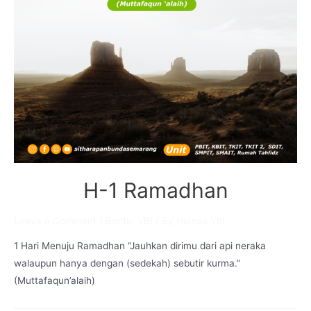
H-1 Ramadhan
Leave a Comment
/
Berita
,
YBI
/ By
Humas Ybi
1 Hari Menuju Ramadhan “Jauhkan dirimu dari api neraka
walaupun hanya dengan (sedekah) sebutir kurma.”
(Muttafaqun’alaih)