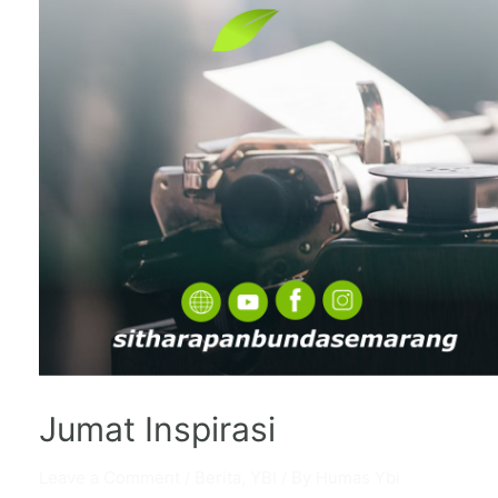
Jumat Inspirasi
Leave a Comment
/
Berita
,
YBI
/ By
Humas Ybi