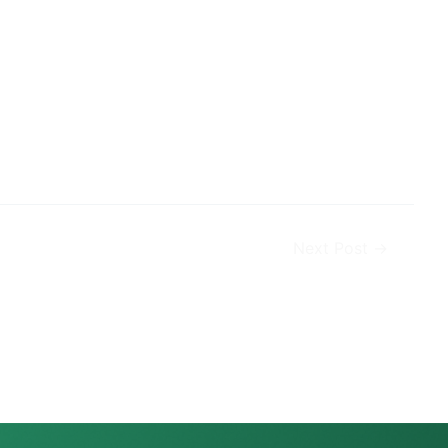
Next Post
→