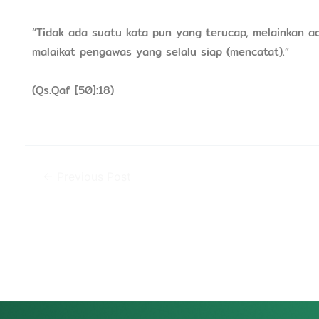
“Tidak ada suatu kata pun yang terucap, melainkan ad
malaikat pengawas yang selalu siap (mencatat).”
(Qs.Qaf [50]:18)
←
Previous Post