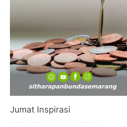
Jumat Inspirasi
Leave a Comment
/
Berita
,
YBI
/ By
Humas Ybi