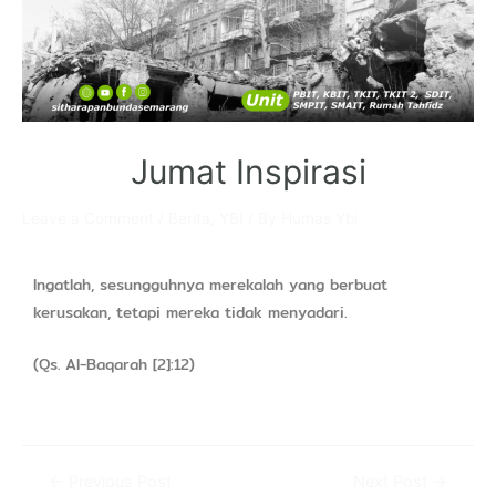
Jumat Inspirasi
Leave a Comment
/
Berita
,
YBI
/ By
Humas Ybi
Ingatlah, sesungguhnya merekalah yang berbuat
kerusakan, tetapi mereka tidak menyadari.
(Qs. Al-Baqarah [2]:12)
←
Previous Post
Next Post
→