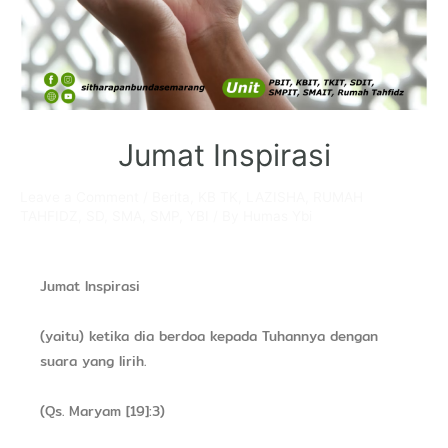
Jumat Inspirasi
Leave a Comment
/
Berita
,
KB TK
,
LAZISHA
,
RUMAH
TAHFIDZ
,
SD
,
SMA
,
SMP
,
YBI
/ By
Humas Ybi
Jumat Inspirasi
(yaitu) ketika dia berdoa kepada Tuhannya dengan
suara yang lirih.
(Qs. Maryam [19]:3)