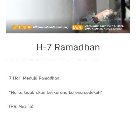
H-7 Ramadhan
Leave a Comment
/
Berita
,
YBI
/ By
Humas Ybi
7 Hari Menuju Ramadhan
“Harta tidak akan berkurang karena sedekah”
(HR. Muslim)