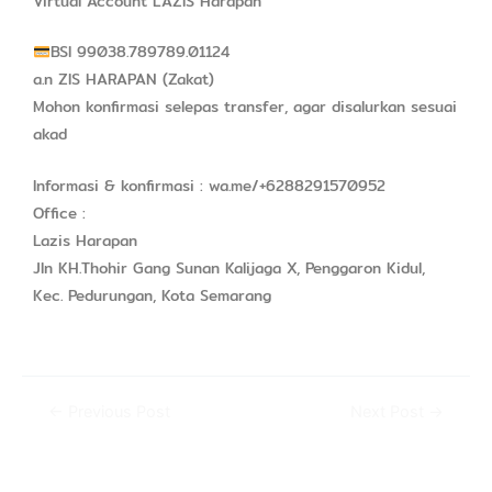
Virtual Account LAZIS Harapan
BSI 99038.789789.01124
a.n ZIS HARAPAN (Zakat)
Mohon konfirmasi selepas transfer, agar disalurkan sesuai
akad
Informasi & konfirmasi : wa.me/+6288291570952
Office :
Lazis Harapan
Jln KH.Thohir Gang Sunan Kalijaga X, Penggaron Kidul,
Kec. Pedurungan, Kota Semarang
←
Previous Post
Next Post
→