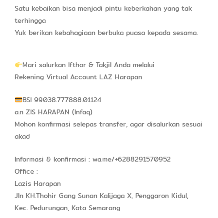
Satu kebaikan bisa menjadi pintu keberkahan yang tak
terhingga
Yuk berikan kebahagiaan berbuka puasa kepada sesama.
Mari salurkan Ifthor & Takjil Anda melalui
Rekening Virtual Account LAZ Harapan
BSI 99038.777888.01124
a.n ZIS HARAPAN (Infaq)
Mohon konfirmasi selepas transfer, agar disalurkan sesuai
akad
Informasi & konfirmasi : wa.me/+6288291570952
Office :
Lazis Harapan
Jln KH.Thohir Gang Sunan Kalijaga X, Penggaron Kidul,
Kec. Pedurungan, Kota Semarang