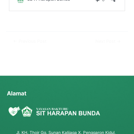
←
Previous Post
Next Post
→
Alamat
Jl. KH. Thoir Gg. Sunan Kalijaga X, Penggaron Kidul,