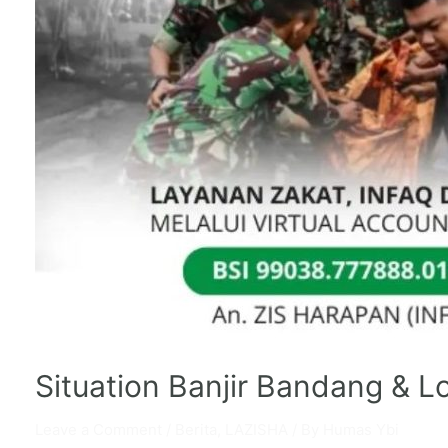
Situation Banjir Bandang & L
Leave a Comment
/
Berita
,
LAZISHA
/ By
Humas Ybi