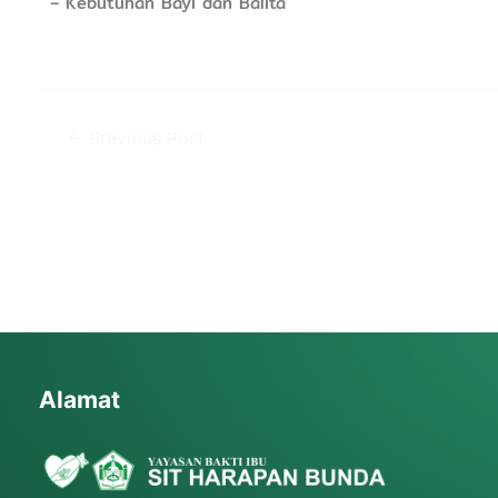
– Kebutuhan Bayi dan Balita
←
Previous Post
Alamat