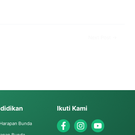
Next Post
→
didikan
Ikuti Kami
 Harapan Bunda
rapan Bunda