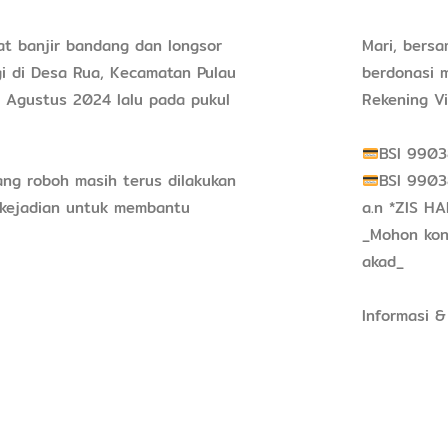
at banjir bandang dan longsor
Mari, bers
gi di Desa Rua, Kecamatan Pulau
berdonasi m
5 Agustus 2024 lalu pada pukul
Rekening V
BSI 9903
ng roboh masih terus dilakukan
BSI 9903
i kejadian untuk membantu
a.n *ZIS H
_Mohon konf
akad_
Informasi 