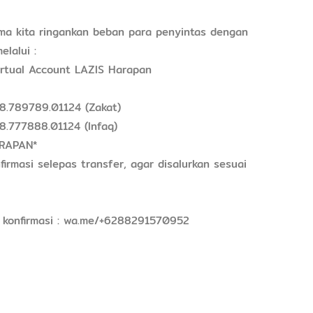
ama kita ringankan beban para penyintas dengan
elalui :
irtual Account LAZIS Harapan
8.789789.01124 (Zakat)
8.777888.01124 (Infaq)
ARAPAN*
irmasi selepas transfer, agar disalurkan sesuai
& konfirmasi : wa.me/+6288291570952