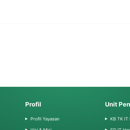
Profil
Unit Pen
Profil Yayasan
KB TK IT
Visi & Misi
SD IT Ha