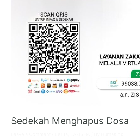
Sedekah Menghapus Dosa
Leave a Comment
/
Berita
,
LAZISHA
/ By
Humas Ybi