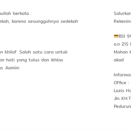
llah berkata :
Salurka
ekah, karena sesungguhnya sedekah
Rekenin
BSI 9
a.n ZIS
n khilaf. Salah satu cara untuk
Mohon k
n hati yang tulus dan ikhlas
akad
a. Aamiin
Informa
Office :
Lazis H
Jln KH.
Pedurun