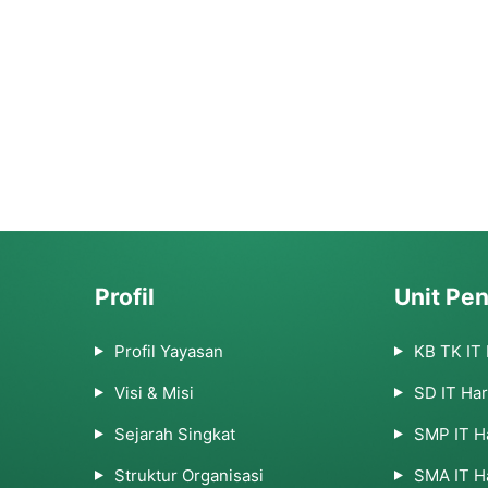
Profil
Unit Pen
Profil Yayasan
KB TK IT
Visi & Misi
SD IT Ha
Sejarah Singkat
SMP IT H
Struktur Organisasi
SMA IT H