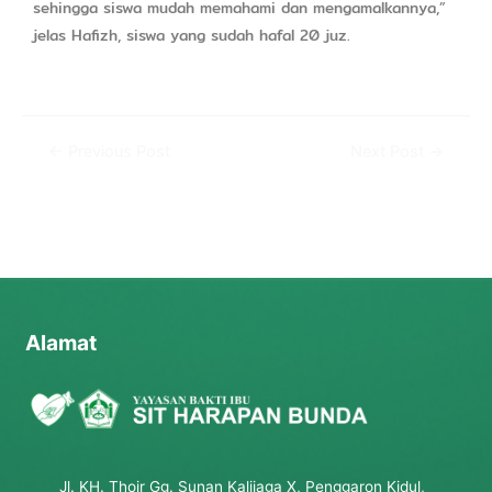
sehingga siswa mudah memahami dan mengamalkannya,”
jelas Hafizh, siswa yang sudah hafal 20 juz.
←
Previous Post
Next Post
→
Alamat
Jl. KH. Thoir Gg. Sunan Kalijaga X, Penggaron Kidul,