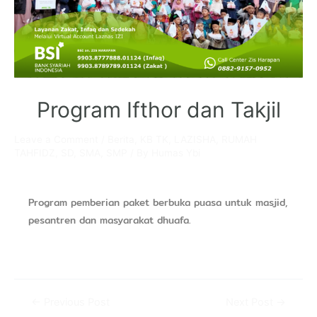
Program Ifthor dan Takjil
Leave a Comment
/
Berita
,
KB TK
,
LAZISHA
,
RUMAH
TAHFIDZ
,
SD
,
SMA
,
SMP
/ By
Humas Ybi
Program pemberian paket berbuka puasa untuk masjid,
pesantren dan masyarakat dhuafa.
←
Previous Post
Next Post
→