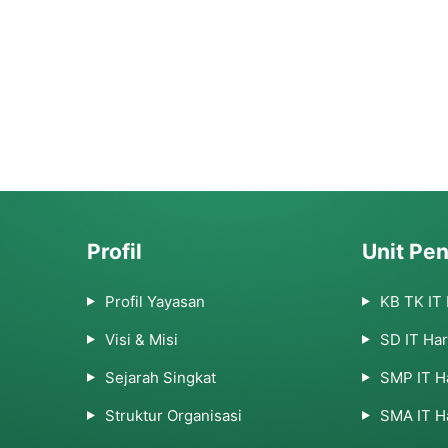
Profil
Unit Pen
Profil Yayasan
KB TK IT
Visi & Misi
SD IT Ha
Sejarah Singkat
SMP IT H
Struktur Organisasi
SMA IT H