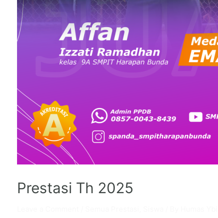
Prestasi Th 2025
Leave a Comment
/
Semua Prestasi
,
Siswa
/ By
Humas Ybi