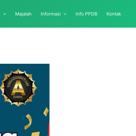
i
Majalah
Informasi
Info PPDB
Kontak