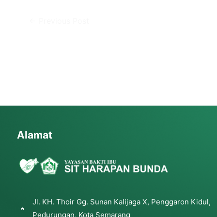
←
Previous Post
Alamat
Jl. KH. Thoir Gg. Sunan Kalijaga X, Penggaron Kidul,
Pedurungan, Kota Semarang