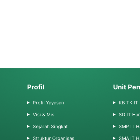
Profil
Unit Pen
Profil Yayasan
KB TK IT
Visi & Misi
SD IT Ha
Sejarah Singkat
SMP IT H
Struktur Organisasi
SMA IT H