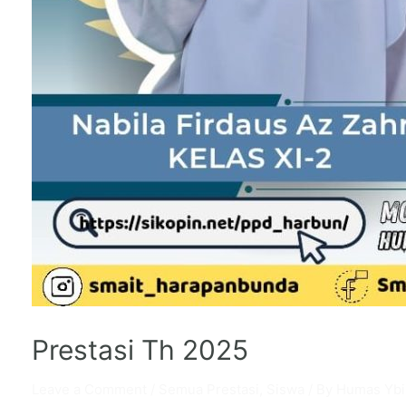
Prestasi Th 2025
Leave a Comment
/
Semua Prestasi
,
Siswa
/ By
Humas Ybi