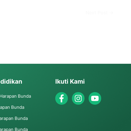
Next Post
→
didikan
Ikuti Kami
 Harapan Bunda
rapan Bunda
arapan Bunda
arapan Bunda