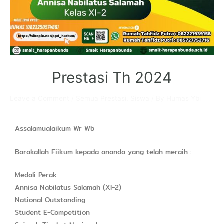
Prestasi Th 2024
Leave a Comment
/
Semua Prestasi
,
Siswa
/ By
Humas Ybi
Assalamualaikum Wr Wb
Barakallah Fiikum kepada ananda yang telah meraih :
Medali Perak
Annisa Nabilatus Salamah (XI-2)
National Outstanding
Student E-Competition