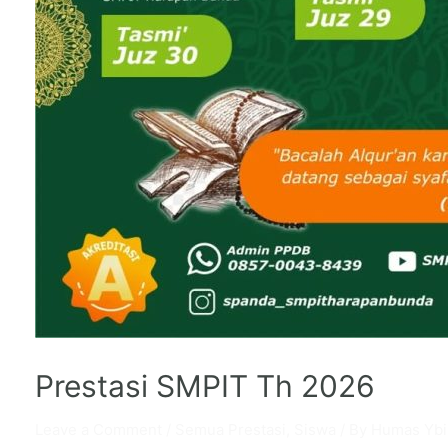
Prestasi SMPIT Th 2026
Leave a Comment
/
Semua Prestasi
,
Siswa
/ By
Humas Ybi