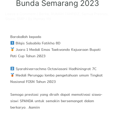
Bunda Semarang 2023
Leave a Comment
/
Berita
,
RUMAH TAHFIDZ
,
Semua Prestasi
,
Siswa
,
SMP
/ By
Humas Ybi
Barokalloh kepada
Bilqis Salsabila Fatikha 8D
Juara 1 Medali Emas Taekwondo Kejuaraan Bupati
Pati Cup Tahun 2023
Syarahivarrachma Octaviasani Hadhiningrat 7C
Medali Perunggu lomba pengetahuan umum Tingkat
Nasional FOSN Tahun 2023
Semoga prestasi yang diraih dapat memotivasi siswa-
siswi SPANDA untuk semakin bersemangat dalam
berkarya . Aamiin