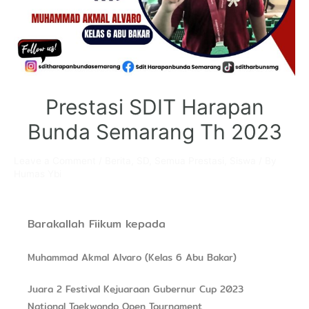
Prestasi SDIT Harapan
Bunda Semarang Th 2023
Leave a Comment
/
Berita
,
SD
,
Semua Prestasi
,
Siswa
/ By
Humas Ybi
Barakallah Fiikum kepada
Muhammad Akmal Alvaro (Kelas 6 Abu Bakar)
Juara 2 Festival Kejuaraan Gubernur Cup 2023
National Taekwondo Open Tournament