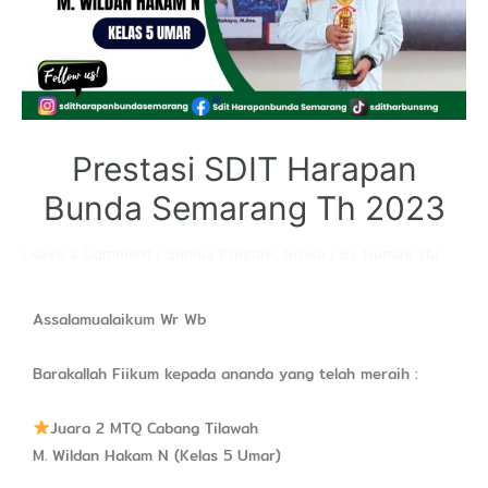
Prestasi SDIT Harapan
Bunda Semarang Th 2023
Leave a Comment
/
Semua Prestasi
,
Siswa
/ By
Humas Ybi
Assalamualaikum Wr Wb
Barakallah Fiikum kepada ananda yang telah meraih :
Juara 2 MTQ Cabang Tilawah
M. Wildan Hakam N (Kelas 5 Umar)