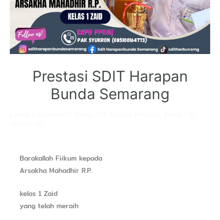
Prestasi SDIT Harapan
Bunda Semarang
Leave a Comment
/
Berita
,
SD
,
Semua Prestasi
,
Siswa
/ By
Humas Ybi
Barakallah Fiikum kepada
Arsakha Mahadhir R.P.
kelas 1 Zaid
yang telah meraih