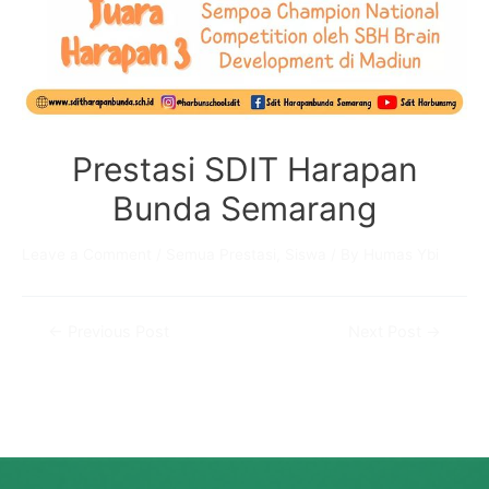
Prestasi SDIT Harapan
Bunda Semarang
Leave a Comment
/
Semua Prestasi
,
Siswa
/ By
Humas Ybi
Post
←
Previous Post
Next Post
→
navigation