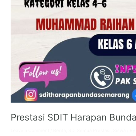
Prestasi SDIT Harapan Bund
Leave a Comment
/
Berita
,
SD
,
Semua Prestasi
,
Siswa
/ B