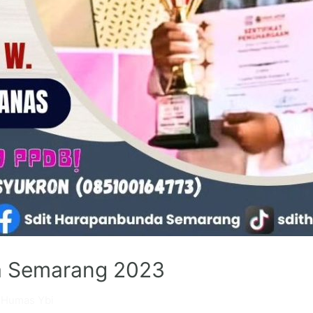
a Semarang 2023
y
Humas Ybi