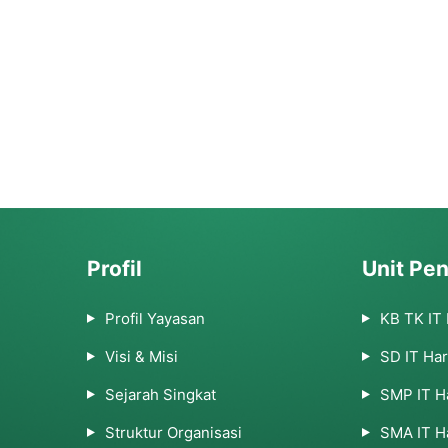
Profil
Unit Pen
Profil Yayasan
KB TK IT
Visi & Misi
SD IT Ha
Sejarah Singkat
SMP IT H
Struktur Organisasi
SMA IT H