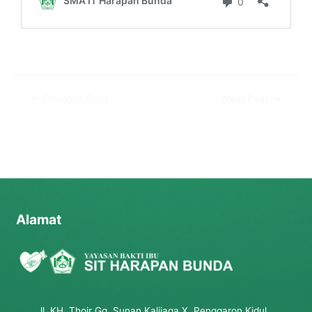
←
Previous Post
Next Post
→
Alamat
Jl. KH. Thoir Gg. Sunan Kalijaga X, Penggaron Kidul,