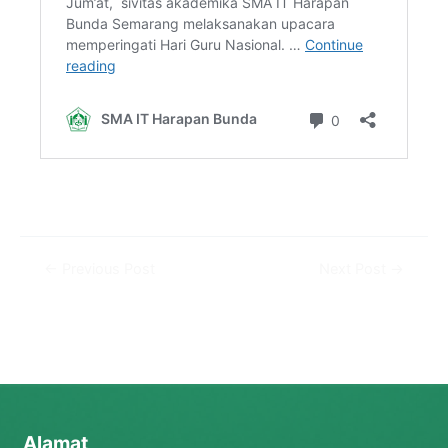
←
Previous Post
Next Post
→
Alamat