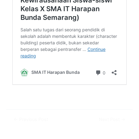
←
Previous Post
Next Post
→