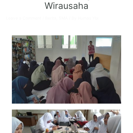
Wirausaha
Leave a Comment
/
Berita
,
SMA
/ By
Humas Ybi