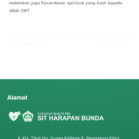
melainkan juga Kecerdasan spiritual yang kuat kepada
Allah SWT.
←
Previous Post
Next Post
→
Alamat
Jl. KH. Thoir Gg. Sunan Kalijaga X, Penggaron Kidul,