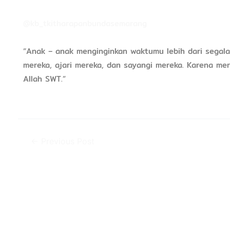
@kb_tkitharapanbundasemarang
“Anak – anak menginginkan waktumu lebih dari segal
mereka, ajari mereka, dan sayangi mereka. Karena me
Allah SWT.”
←
Previous Post