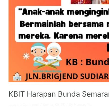
KBIT Harapan Bunda Semara
Leave a Comment
/
Berita
,
KB TK
/ By
Humas Ybi