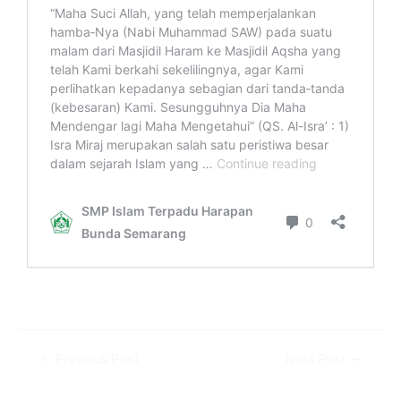
←
Previous Post
Next Post
→