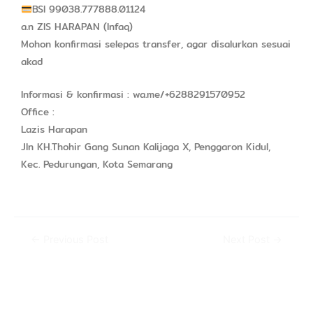
BSI 99038.777888.01124
a.n ZIS HARAPAN (Infaq)
Mohon konfirmasi selepas transfer, agar disalurkan sesuai
akad
Informasi & konfirmasi : wa.me/+6288291570952
Office :
Lazis Harapan
Jln KH.Thohir Gang Sunan Kalijaga X, Penggaron Kidul,
Kec. Pedurungan, Kota Semarang
←
Previous Post
Next Post
→