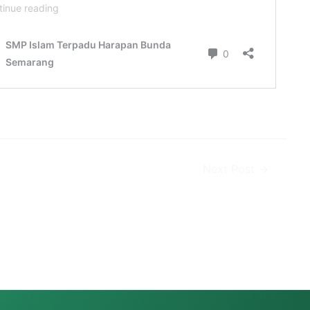
Next Post
→