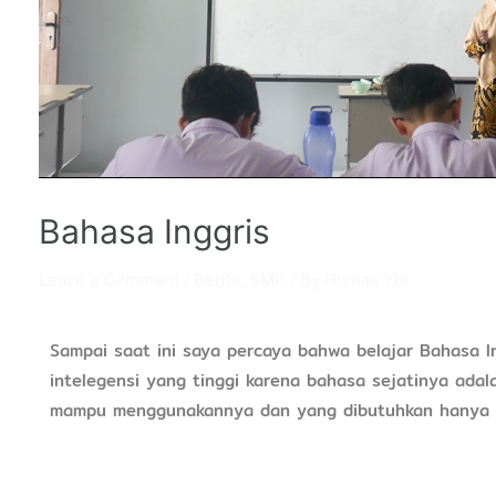
Bahasa Inggris
Leave a Comment
/
Berita
,
SMP
/ By
Humas Ybi
Sampai saat ini saya percaya bahwa belajar Bahasa I
intelegensi yang tinggi karena bahasa sejatinya adal
mampu menggunakannya dan yang dibutuhkan hanya