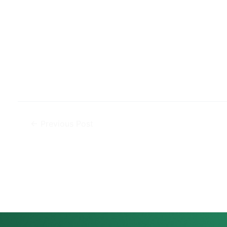
←
Previous Post