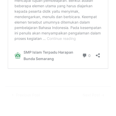
←
Previous Post
Next Post
→