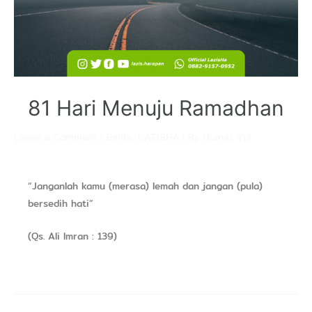
81 Hari Menuju Ramadhan
Leave a Comment
/
Berita
,
LAZISHA
/ By
Humas Ybi
“Janganlah kamu (merasa) lemah dan jangan (pula)
bersedih hati”
(Qs. Ali Imran : 139)