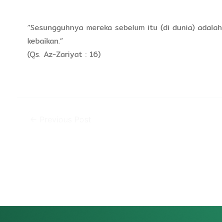
“Sesungguhnya mereka sebelum itu (di dunia) adala
kebaikan.”
(Qs. Az-Zariyat : 16)
←
Previous Post