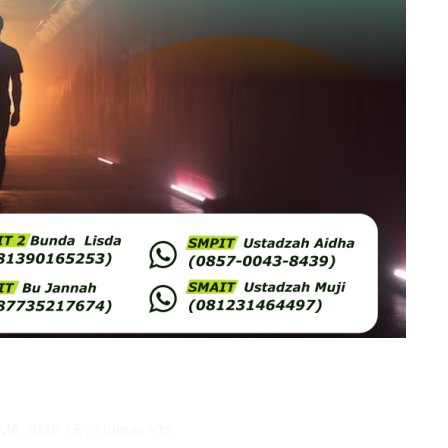
MA
,
SMP
/ By
Humas Ybi