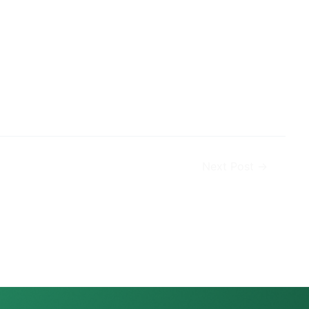
Next Post
→