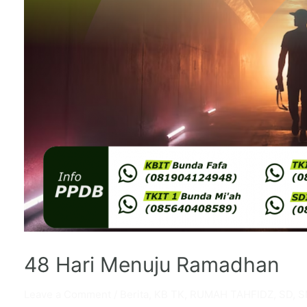
48 Hari Menuju Ramadhan
Leave a Comment
/
Berita
,
KB TK
,
RUMAH TAHFIDZ
,
SD
,
S