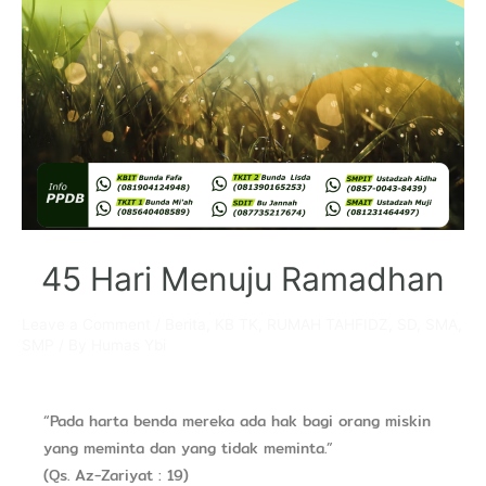
45 Hari Menuju Ramadhan
Leave a Comment
/
Berita
,
KB TK
,
RUMAH TAHFIDZ
,
SD
,
SMA
,
SMP
/ By
Humas Ybi
“Pada harta benda mereka ada hak bagi orang miskin
yang meminta dan yang tidak meminta.”
(Qs. Az-Zariyat : 19)