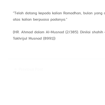
“Telah datang kepada kalian Ramadhan, bulan yang d
atas kalian berpuasa padanya.”
(HR. Ahmad dalam Al-Musnad (2/385). Dinilai shahih 
Takhrijul Musnad (8991))
←
Previous Post