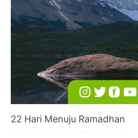
22 Hari Menuju Ramadhan
Leave a Comment
/
Berita
,
LAZISHA
/ By
Humas Ybi